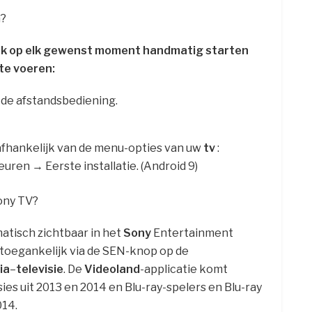
n?
 ook op elk gewenst moment handmatig starten
te voeren:
de afstandsbediening.
afhankelijk van de menu-opties van uw
tv
:
ren → Eerste installatie. (Android 9)
ony TV?
atisch zichtbaar in het
Sony
Entertainment
 toegankelijk via de SEN-knop op de
ia
–
televisie
. De
Videoland
-applicatie komt
sies uit 2013 en 2014 en Blu-ray-spelers en Blu-ray
14.