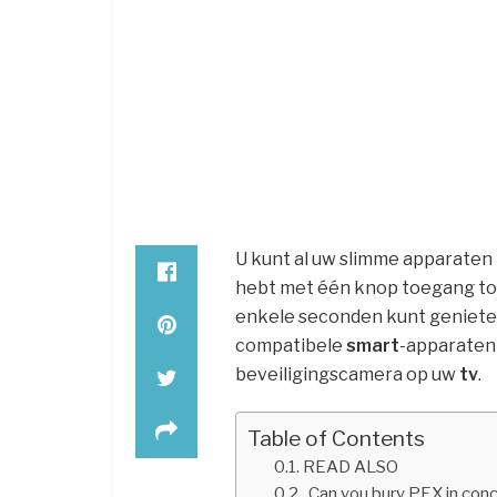
U kunt al uw slimme apparaten
hebt met één knop toegang to
enkele seconden kunt geniet
compatibele
smart
-apparaten
beveiligingscamera op uw
tv
.
Table of Contents
READ ALSO
Can you bury PEX in con