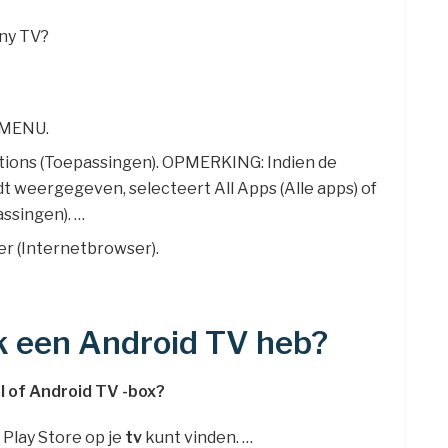
ony TV?
 MENU.
tions (Toepassingen). OPMERKING: Indien de
t weergegeven, selecteert All Apps (Alle apps) of
assingen). …
r (Internetbrowser).
ik een Android TV heb?
l of
Android TV
-box?
 Play Store op je
tv
kunt vinden. …