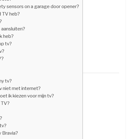
ety sensors on a garage door opener?
id TV heb?
?
 aansluiten?
Ik heb?
op tv?
tv?
V?
ny tv?
 niet met internet?
t ik kiezen voor mijn tv?
d TV?
v?
 tv?
ny Bravia?